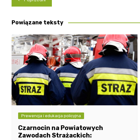
wpisu
Powiązane teksty
Prewencja i edukacja policyjna
Czarnocin na Powiatowych
Zawodach Strażackich: