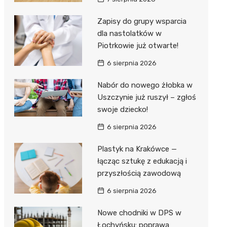
Hebe
JYSK
Zapisy do grupy wsparcia
dla nastolatków w
Media M
Piotrkowie już otwarte!
Pepco
6 sierpnia 2026
Action
Nabór do nowego żłobka w
Uszczynie już ruszył – zgłoś
Biedron
swoje dziecko!
6 sierpnia 2026
Plastyk na Krakówce —
łącząc sztukę z edukacją i
przyszłością zawodową
6 sierpnia 2026
Nowe chodniki w DPS w
Łochyńsku: poprawa