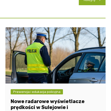
Prewencja i edukacja policyjna
Nowe radarowe wyświetlacze
prędkości w Sulejowie i