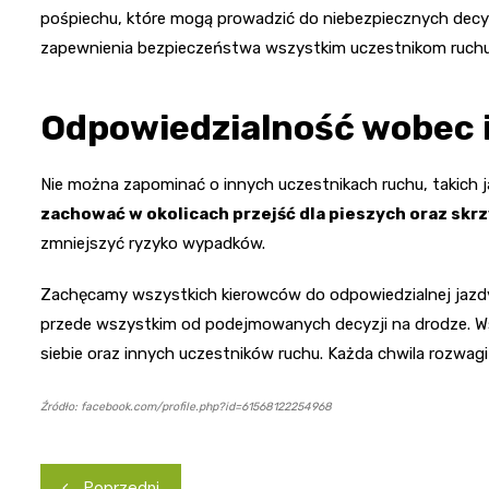
pośpiechu, które mogą prowadzić do niebezpiecznych decyz
zapewnienia bezpieczeństwa wszystkim uczestnikom ruch
Odpowiedzialność wobec 
Nie można zapominać o innych uczestnikach ruchu, takich ja
zachować w okolicach przejść dla pieszych oraz sk
zmniejszyć ryzyko wypadków.
Zachęcamy wszystkich kierowców do odpowiedzialnej jazdy
przede wszystkim od podejmowanych decyzji na drodze. W
siebie oraz innych uczestników ruchu. Każda chwila rozwagi
Źródło: facebook.com/profile.php?id=61568122254968
Nawigacja
Poprzedni