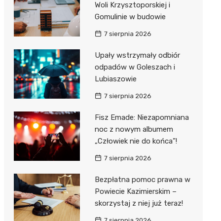
Woli Krzysztoporskiej i
Gomulinie w budowie
Zwierzęta
Dermat
Pomoc 
Przedsz
Kino
Sklep z
7 sierpnia 2026
Sklepy specjalistyczne
Okulista
Stacja 
Klub
Wetery
Jubiler
Upały wstrzymały odbiór
Sieci handlowe
Ortope
Akumul
Wesele
Optyk
Lidl
odpadów w Goleszach i
Usługi
Lubiaszowie
Fizjoter
Stacja p
Siłownia
Sklep w
Dino
Drukarn
7 sierpnia 2026
Dietety
Mechan
Księgar
Kauflan
Dorabia
Fisz Emade: Niezapomniana
Psychot
Sklep r
Stokrot
Fotogra
noc z nowym albumem
Sklep m
Kwiaciar
Żabka
„Człowiek nie do końca”!
7 sierpnia 2026
Przycho
Bricoma
Bezpłatna pomoc prawna w
Castor
Powiecie Kazimierskim –
Empik
skorzystaj z niej już teraz!
7 sierpnia 2026