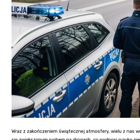
Wraz z zakończeniem świątecznej atmosfery, wielu z nas w
się zwiększonym ruchem na drogach, co podnosi ryzyko nie