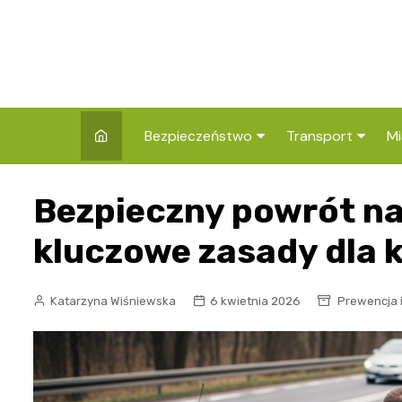
Skip
to
content
Bezpieczeństwo
Transport
Mi
Kronika policyjna
Komunikacja miej
I
Bezpieczny powrót na
Wypadki i zdarzenia
Drogi i remonty
S
l
kluczowe zasady dla 
Prewencja i edukacja
policyjna
Ś
Katarzyna Wiśniewska
6 kwietnia 2026
Prewencja i
I