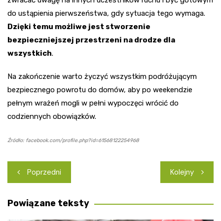
zwracać uwagę na innych uczestników ruchu i być gotowym
do ustąpienia pierwszeństwa, gdy sytuacja tego wymaga.
Dzięki temu możliwe jest stworzenie
bezpieczniejszej przestrzeni na drodze dla
wszystkich
.
Na zakończenie warto życzyć wszystkim podróżującym
bezpiecznego powrotu do domów, aby po weekendzie
pełnym wrażeń mogli w pełni wypoczęci wrócić do
codziennych obowiązków.
Źródło: facebook.com/profile.php?id=61568122254968
Nawigacja
Poprzedni
Kolejny
wpisu
Powiązane teksty