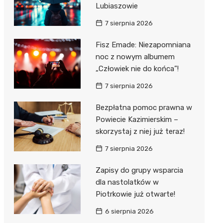
Hebe
Lubiaszowie
JYSK
7 sierpnia 2026
Media M
Fisz Emade: Niezapomniana
noc z nowym albumem
Pepco
„Człowiek nie do końca”!
Action
7 sierpnia 2026
Biedron
Bezpłatna pomoc prawna w
Powiecie Kazimierskim –
skorzystaj z niej już teraz!
7 sierpnia 2026
Zapisy do grupy wsparcia
dla nastolatków w
Piotrkowie już otwarte!
6 sierpnia 2026