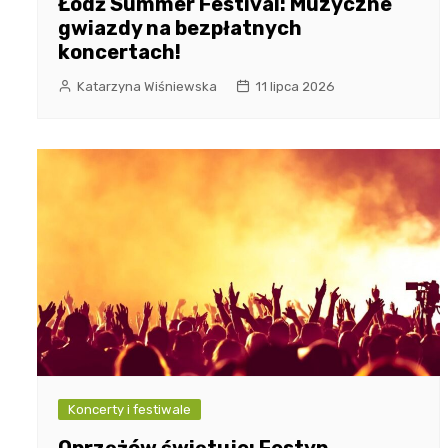
Łódź Summer Festival: Muzyczne
gwiazdy na bezpłatnych
koncertach!
Katarzyna Wiśniewska
11 lipca 2026
Koncerty i festiwale
Oprzężów świętuje: Festyn