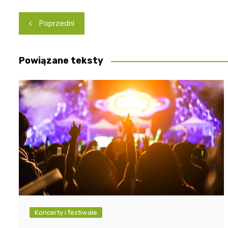
Nawigacja
Poprzedni
wpisu
Powiązane teksty
Koncerty i festiwale