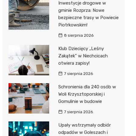
Inwestycje drogowe w
gminie Rozprza: Nowe
Zwierzęta
Dermat
Pomoc 
Przedsz
Kino
Sklep z
bezpieczne trasy w Powiecie
Sklepy specjalistyczne
Okulista
Stacja 
Klub
Wetery
Jubiler
Piotrkowskim!
8 sierpnia 2026
Sieci handlowe
Ortope
Akumul
Wesele
Optyk
Lidl
Usługi
Klub Dziecięcy „Leśny
Fizjoter
Stacja p
Siłownia
Sklep w
Dino
Drukarn
Zakątek” w Niechcicach
Dietety
Mechan
Księgar
Kauflan
Dorabia
otwiera zapisy!
Psychot
Sklep r
Stokrot
Fotogra
7 sierpnia 2026
Sklep m
Kwiaciar
Żabka
Schronienia dla 240 osób w
Woli Krzysztoporskiej i
Przycho
Bricoma
Gomulinie w budowie
Castor
7 sierpnia 2026
Empik
Upały wstrzymały odbiór
odpadów w Goleszach i