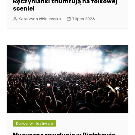
Ręczynianki triumfują na folkowej
scenie!
Katarzyna Wiśniewska
7 lipca 2026
Koncerty i festiwale
Muzyczna rewolucja w Piotrkowie –