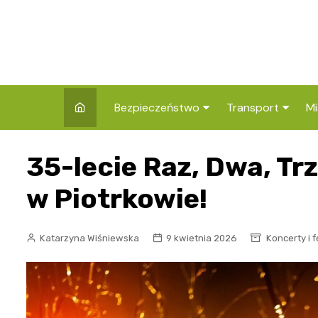
Skip
to
content
Bezpieczeństwo
Transport
Mi
Kronika policyjna
Komunikacja miej
I
35-lecie Raz, Dwa, Tr
Wypadki i zdarzenia
Drogi i remonty
S
l
w Piotrkowie!
Prewencja i edukacja
policyjna
Ś
Katarzyna Wiśniewska
9 kwietnia 2026
Koncerty i 
I