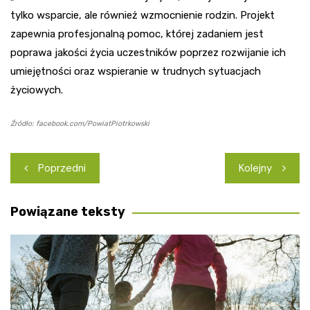
tylko wsparcie, ale również wzmocnienie rodzin. Projekt
zapewnia profesjonalną pomoc, której zadaniem jest
poprawa jakości życia uczestników poprzez rozwijanie ich
umiejętności oraz wspieranie w trudnych sytuacjach
życiowych.
Źródło: facebook.com/PowiatPiotrkowski
Nawigacja
Poprzedni
Kolejny
wpisu
Powiązane teksty