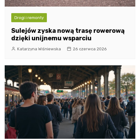
Drogi i remonty
Sulejów zyska nową trasę rowerową
dzięki unijnemu wsparciu
Katarzyna Wiśniewska
26 czerwca 2026