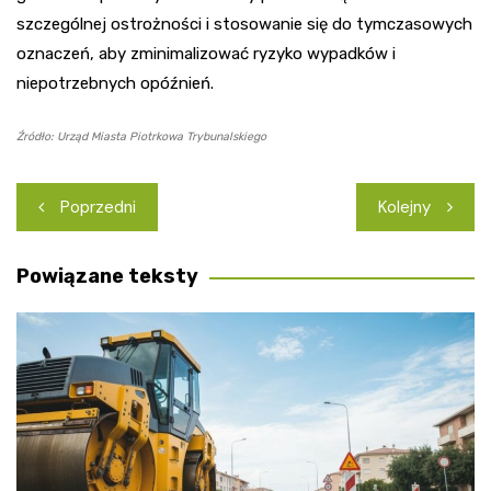
szczególnej ostrożności i stosowanie się do tymczasowych
oznaczeń, aby zminimalizować ryzyko wypadków i
niepotrzebnych opóźnień.
Źródło: Urząd Miasta Piotrkowa Trybunalskiego
Nawigacja
Poprzedni
Kolejny
wpisu
Powiązane teksty