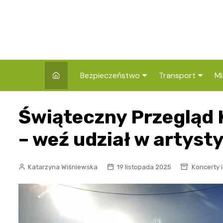
Skip
to
content
Bezpieczeństwo
Transport
Mi
Kronika policyjna
Komunikacja miej
I
Świąteczny Przegląd 
Wypadki i zdarzenia
Drogi i remonty
S
l
– weź udział w artyst
Prewencja i edukacja
policyjna
Ś
Katarzyna Wiśniewska
19 listopada 2025
Koncerty i
I