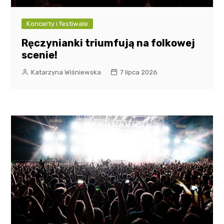
Koncerty i festiwale
Ręczynianki triumfują na folkowej
scenie!
Katarzyna Wiśniewska
7 lipca 2026