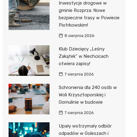
Inwestycje drogowe w
gminie Rozprza: Nowe
Zwierzęta
Dermat
Pomoc 
Przedsz
Kino
Sklep z
bezpieczne trasy w Powiecie
Sklepy specjalistyczne
Okulista
Stacja 
Klub
Wetery
Jubiler
Piotrkowskim!
8 sierpnia 2026
Sieci handlowe
Ortope
Akumul
Wesele
Optyk
Lidl
Usługi
Klub Dziecięcy „Leśny
Fizjoter
Stacja p
Siłownia
Sklep w
Dino
Drukarn
Zakątek” w Niechcicach
Dietety
Mechan
Księgar
Kauflan
Dorabia
otwiera zapisy!
Psychot
Sklep r
Stokrot
Fotogra
7 sierpnia 2026
Sklep m
Kwiaciar
Żabka
Schronienia dla 240 osób w
Woli Krzysztoporskiej i
Przycho
Bricoma
Gomulinie w budowie
Castor
7 sierpnia 2026
Empik
Upały wstrzymały odbiór
odpadów w Goleszach i