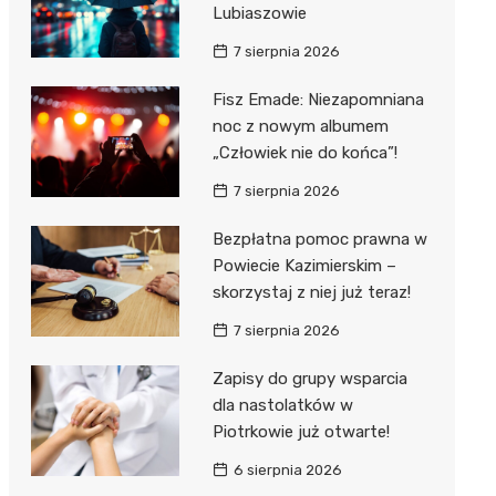
Hebe
Lubiaszowie
JYSK
7 sierpnia 2026
Media M
Fisz Emade: Niezapomniana
noc z nowym albumem
Pepco
„Człowiek nie do końca”!
Action
7 sierpnia 2026
Biedron
Bezpłatna pomoc prawna w
Powiecie Kazimierskim –
skorzystaj z niej już teraz!
7 sierpnia 2026
Zapisy do grupy wsparcia
dla nastolatków w
Piotrkowie już otwarte!
6 sierpnia 2026