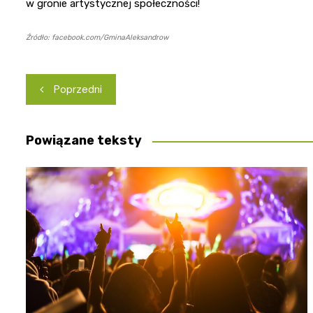
w gronie artystycznej społeczności!
Źródło: facebook.com/GminaAleksandrow
Nawigacja
Poprzedni
wpisu
Powiązane teksty