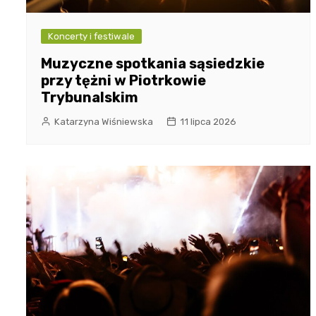
Koncerty i festiwale
Muzyczne spotkania sąsiedzkie
przy tężni w Piotrkowie
Trybunalskim
Katarzyna Wiśniewska
11 lipca 2026