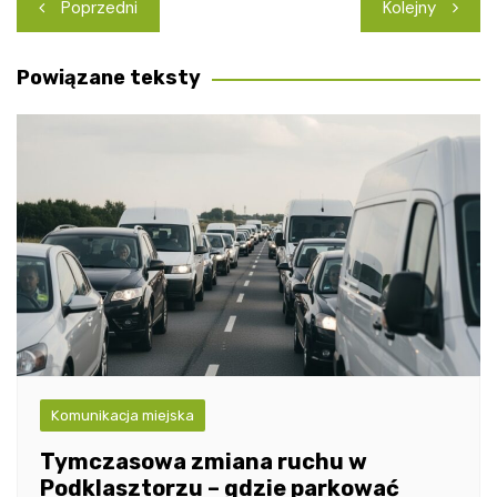
Nawigacja
Poprzedni
Kolejny
wpisu
Powiązane teksty
Komunikacja miejska
Tymczasowa zmiana ruchu w
Podklasztorzu – gdzie parkować