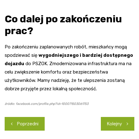
Co dalej po zakończeniu
prac?
Po zakończeniu zaplanowanych robót, mieszkańcy mogą
spodziewać się
wygodniejszego i bardziej dostępnego
dojazdu
do PSZOK. Zmodernizowana infrastruktura ma na
celu zwiększenie komfortu oraz bezpieczeństwa
użytkowników. Mamy nadzieję, że te ulepszenia zostaną
dobrze przyjęte przez lokalną społeczność.
źródło: facebook.com/profile.php?id=100071503061753
Nawigacja
Poprzedni
Kolejny
wpisu