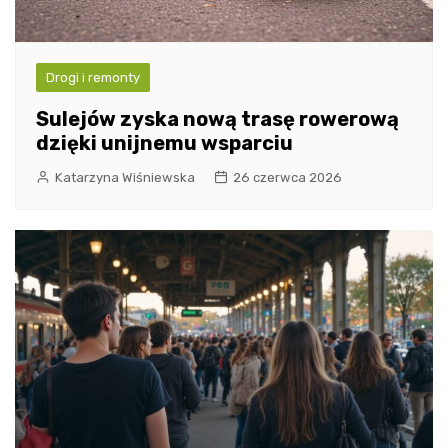
Drogi i remonty
Sulejów zyska nową trasę rowerową
dzięki unijnemu wsparciu
Katarzyna Wiśniewska
26 czerwca 2026