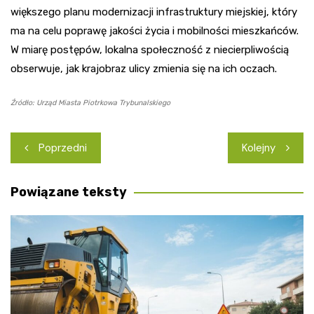
większego planu modernizacji infrastruktury miejskiej, który
ma na celu poprawę jakości życia i mobilności mieszkańców.
W miarę postępów, lokalna społeczność z niecierpliwością
obserwuje, jak krajobraz ulicy zmienia się na ich oczach.
Źródło: Urząd Miasta Piotrkowa Trybunalskiego
Nawigacja
Poprzedni
Kolejny
wpisu
Powiązane teksty