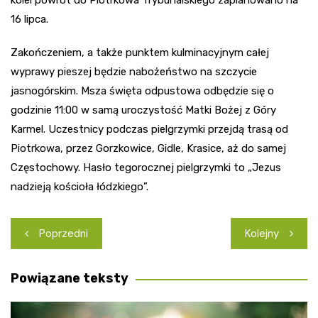
kolei powrót do Piotrkowa Trybunalskiego zaplanowano na
16 lipca.
Zakończeniem, a także punktem kulminacyjnym całej
wyprawy pieszej będzie nabożeństwo na szczycie
jasnogórskim. Msza święta odpustowa odbędzie się o
godzinie 11:00 w samą uroczystość Matki Bożej z Góry
Karmel. Uczestnicy podczas pielgrzymki przejdą trasą od
Piotrkowa, przez Gorzkowice, Gidle, Krasice, aż do samej
Częstochowy. Hasło tegorocznej pielgrzymki to „Jezus
nadzieją kościoła łódzkiego”.
Nawigacja
Poprzedni
Kolejny
wpisu
Powiązane teksty