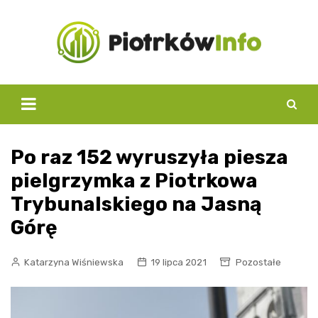
Skip
to
content
Po raz 152 wyruszyła piesza
pielgrzymka z Piotrkowa
Trybunalskiego na Jasną
Górę
Katarzyna Wiśniewska
19 lipca 2021
Pozostałe