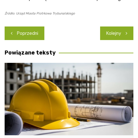
Źródło: Urząd Miasta Piotrkowa Trybunalskiego
Nawigacja
Poprzedni
Kolejny
wpisu
Powiązane teksty