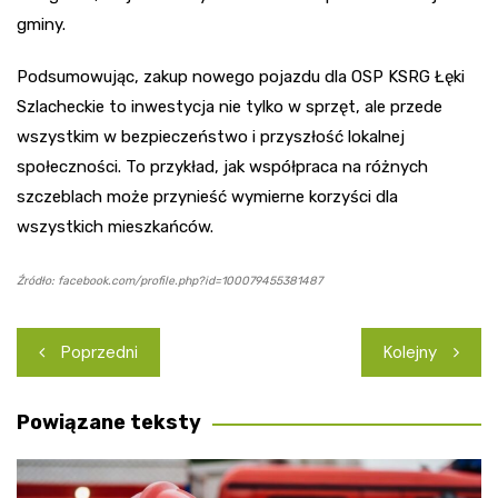
gminy.
Podsumowując, zakup nowego pojazdu dla OSP KSRG Łęki
Szlacheckie to inwestycja nie tylko w sprzęt, ale przede
wszystkim w bezpieczeństwo i przyszłość lokalnej
społeczności. To przykład, jak współpraca na różnych
szczeblach może przynieść wymierne korzyści dla
wszystkich mieszkańców.
Źródło: facebook.com/profile.php?id=100079455381487
Nawigacja
Poprzedni
Kolejny
wpisu
Powiązane teksty