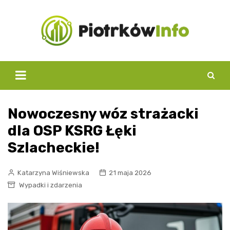
Skip
to
content
Nowoczesny wóz strażacki
dla OSP KSRG Łęki
Szlacheckie!
Katarzyna Wiśniewska
21 maja 2026
Wypadki i zdarzenia