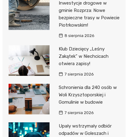
Inwestycje drogowe w
gminie Rozprza: Nowe
Zwierzęta
Dermat
Pomoc 
Przedsz
Kino
Sklep z
bezpieczne trasy w Powiecie
Sklepy specjalistyczne
Okulista
Stacja 
Klub
Wetery
Jubiler
Piotrkowskim!
8 sierpnia 2026
Sieci handlowe
Ortope
Akumul
Wesele
Optyk
Lidl
Usługi
Klub Dziecięcy „Leśny
Fizjoter
Stacja p
Siłownia
Sklep w
Dino
Drukarn
Zakątek” w Niechcicach
Dietety
Mechan
Księgar
Kauflan
Dorabia
otwiera zapisy!
Psychot
Sklep r
Stokrot
Fotogra
7 sierpnia 2026
Sklep m
Kwiaciar
Żabka
Schronienia dla 240 osób w
Woli Krzysztoporskiej i
Przycho
Bricoma
Gomulinie w budowie
Castor
7 sierpnia 2026
Empik
Upały wstrzymały odbiór
odpadów w Goleszach i