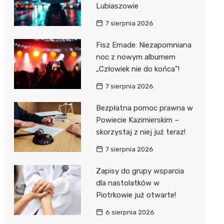
Hebe
Lubiaszowie
JYSK
7 sierpnia 2026
Media M
Fisz Emade: Niezapomniana
noc z nowym albumem
Pepco
„Człowiek nie do końca”!
Action
7 sierpnia 2026
Biedron
Bezpłatna pomoc prawna w
Powiecie Kazimierskim –
skorzystaj z niej już teraz!
7 sierpnia 2026
Zapisy do grupy wsparcia
dla nastolatków w
Piotrkowie już otwarte!
6 sierpnia 2026