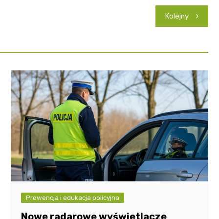
Kolejny
Prewencja i edukacja policyjna
Nowe radarowe wyświetlacze