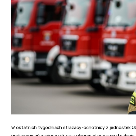
W ostatnich tygodniach strażacy-ochotnicy z jednostek OSP
podsumować miniony rok oraz planować przyszłe działania. 