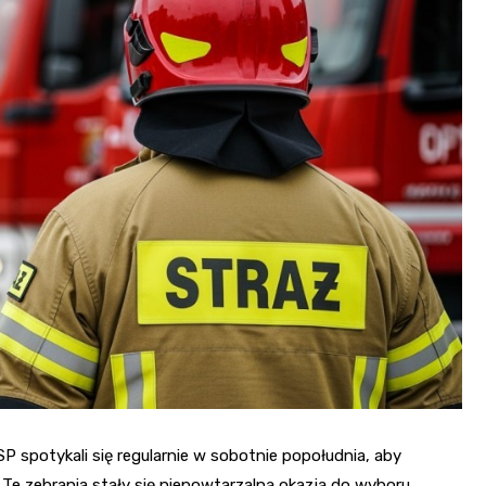
 spotykali się regularnie w sobotnie popołudnia, aby
Te zebrania stały się niepowtarzalną okazją do wyboru