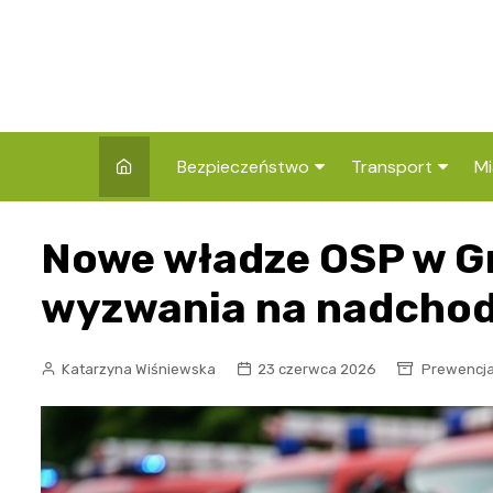
Skip
to
content
Bezpieczeństwo
Transport
Mi
Kronika policyjna
Komunikacja miej
I
Nowe władze OSP w Gra
Wypadki i zdarzenia
Drogi i remonty
S
l
wyzwania na nadchod
Prewencja i edukacja
policyjna
Ś
Katarzyna Wiśniewska
23 czerwca 2026
Prewencja 
I