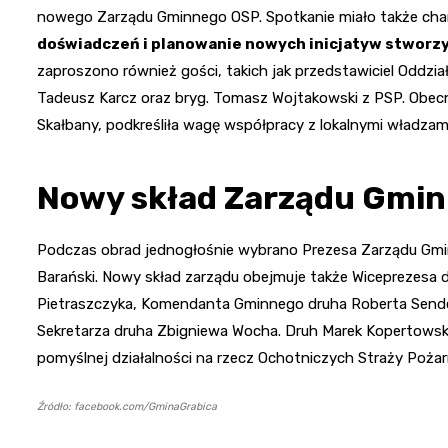
nowego Zarządu Gminnego OSP. Spotkanie miało także char
doświadczeń i planowanie nowych inicjatyw stworz
zaproszono również gości, takich jak przedstawiciel Oddz
Tadeusz Karcz oraz bryg. Tomasz Wojtakowski z PSP. Obecn
Skałbany, podkreśliła wagę współpracy z lokalnymi władzami
Nowy skład Zarządu Gmi
Podczas obrad jednogłośnie wybrano Prezesa Zarządu Gmi
Barański. Nowy skład zarządu obejmuje także Wiceprezesa d
Pietraszczyka, Komendanta Gminnego druha Roberta Sende
Sekretarza druha Zbigniewa Wocha. Druh Marek Kopertows
pomyślnej działalności na rzecz Ochotniczych Straży Pożarny
Źródło: facebook.com/GminaGrabica