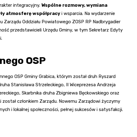
akter integracyjny.
Wspólne rozmowy, wymiana
yły atmosferę współpracy
i wsparcia. Na wydarzenie
iału Zarządu Oddziału Powiatowego ZOSP RP Nadbrygadier
ość przedstawicieli Urzędu Gminy, w tym Sekretarz Edyty
.
nnego OSP
nnego OSP Gminy Grabica, którym został druh Ryszard
ruha Stanisława Strzeleckiego, II Wiceprezesa Andrzeja
reckiego, Skarbnika druha Zbigniewa Bęckowskiego oraz
ki został członkiem Zarządu. Nowemu Zarządowi życzymy
ch i lokalnej społeczności, pełnej sukcesów i satysfakcji.