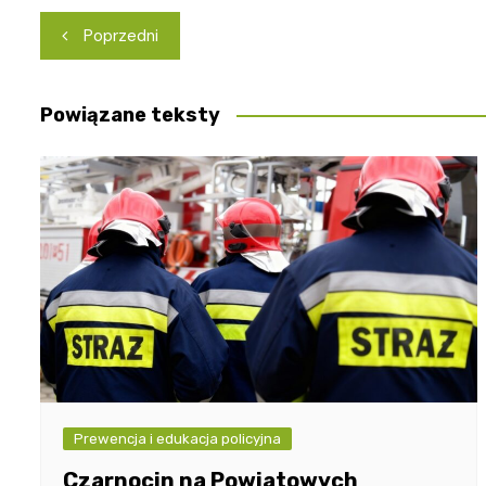
Nawigacja
Poprzedni
wpisu
Powiązane teksty
Prewencja i edukacja policyjna
Czarnocin na Powiatowych