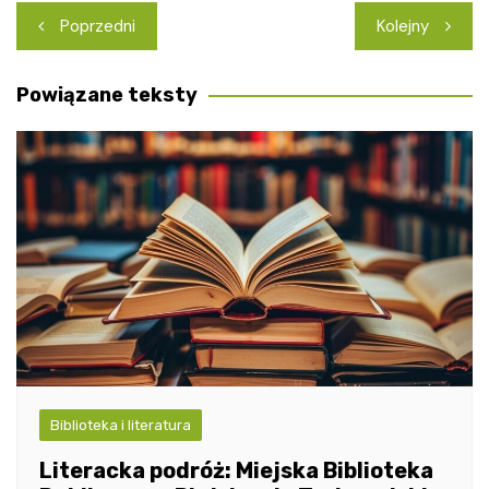
Nawigacja
Poprzedni
Kolejny
wpisu
Powiązane teksty
Biblioteka i literatura
Literacka podróż: Miejska Biblioteka