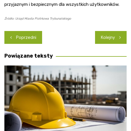
przyjaznym i bezpiecznym dla wszystkich użytkowników.
Źródło: Urząd Miasta Piotrkowa Trybunalskiego
Nawigacja
Poprzedni
Kolejny
wpisu
Powiązane teksty