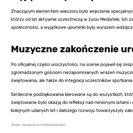
Znaczącym elementem wieczoru było wręczenie specjalnych
którzy od lat aktywnie uczestniczą w życiu Mediateki. Ich z
społeczności, a wyjątkowe upominki były wyrazem wdzięczn
Muzyczne zakończenie ur
Po oficjalnej części uroczystości, na scenie pojawił się 
zgromadzonym gościom niezapomnianych wrażeń muzycznych
świętowania, ale także do integracji uczestników spotkani
Serdeczne podziękowania kierowane są do wszystkich, którz
świętowanie było okazją do refleksji nad minionymi latami i
kolejnych udanych lat i dalszego rozwoju towarzyszyły za
Źródło: facebook.com/Mediateka800