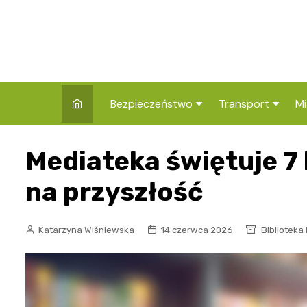
Skip
to
content
Bezpieczeństwo
Transport
Mi
Kronika policyjna
Komunikacja miej
I
Mediateka świętuje 7 
Wypadki i zdarzenia
Drogi i remonty
S
l
na przyszłość
Prewencja i edukacja
policyjna
Ś
Katarzyna Wiśniewska
14 czerwca 2026
Biblioteka 
I