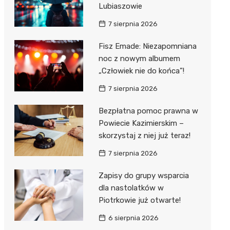
Hebe
Lubiaszowie
JYSK
7 sierpnia 2026
Media M
Fisz Emade: Niezapomniana
noc z nowym albumem
Pepco
„Człowiek nie do końca”!
Action
7 sierpnia 2026
Biedron
Bezpłatna pomoc prawna w
Powiecie Kazimierskim –
skorzystaj z niej już teraz!
7 sierpnia 2026
Zapisy do grupy wsparcia
dla nastolatków w
Piotrkowie już otwarte!
6 sierpnia 2026