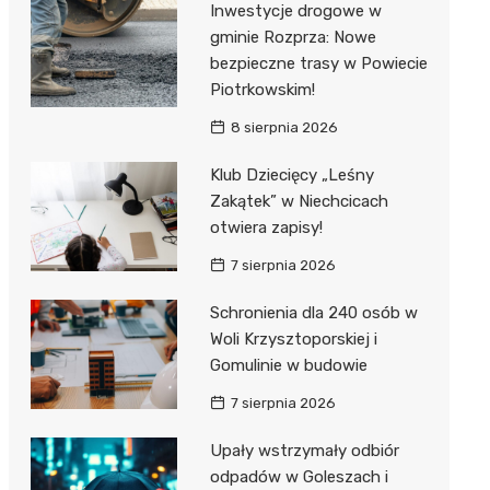
Inwestycje drogowe w
gminie Rozprza: Nowe
Zwierzęta
Dermat
Pomoc 
Przedsz
Kino
Sklep z
bezpieczne trasy w Powiecie
Sklepy specjalistyczne
Okulista
Stacja 
Klub
Wetery
Jubiler
Piotrkowskim!
8 sierpnia 2026
Sieci handlowe
Ortope
Akumul
Wesele
Optyk
Lidl
Usługi
Klub Dziecięcy „Leśny
Fizjoter
Stacja p
Siłownia
Sklep w
Dino
Drukarn
Zakątek” w Niechcicach
Dietety
Mechan
Księgar
Kauflan
Dorabia
otwiera zapisy!
Psychot
Sklep r
Stokrot
Fotogra
7 sierpnia 2026
Sklep m
Kwiaciar
Żabka
Schronienia dla 240 osób w
Woli Krzysztoporskiej i
Przycho
Bricoma
Gomulinie w budowie
Castor
7 sierpnia 2026
Empik
Upały wstrzymały odbiór
odpadów w Goleszach i