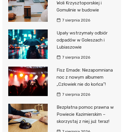
Woli Krzysztoporskiej i
Gomulinie w budowie
Zwierzęta
Dermat
Pomoc 
Przedsz
Kino
Sklep z
7 sierpnia 2026
Sklepy specjalistyczne
Okulista
Stacja 
Klub
Wetery
Jubiler
Upały wstrzymały odbiór
Sieci handlowe
Ortope
Akumul
Wesele
Optyk
Lidl
odpadów w Goleszach i
Usługi
Lubiaszowie
Fizjoter
Stacja p
Siłownia
Sklep w
Dino
Drukarn
7 sierpnia 2026
Dietety
Mechan
Księgar
Kauflan
Dorabia
Fisz Emade: Niezapomniana
Psychot
Sklep r
Stokrot
Fotogra
noc z nowym albumem
Sklep m
Kwiaciar
Żabka
„Człowiek nie do końca”!
7 sierpnia 2026
Przycho
Bricoma
Bezpłatna pomoc prawna w
Castor
Powiecie Kazimierskim –
Empik
skorzystaj z niej już teraz!
7 sierpnia 2026