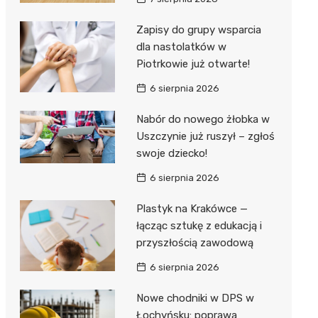
Hebe
JYSK
Zapisy do grupy wsparcia
dla nastolatków w
Media M
Piotrkowie już otwarte!
Pepco
6 sierpnia 2026
Action
Nabór do nowego żłobka w
Uszczynie już ruszył – zgłoś
Biedron
swoje dziecko!
6 sierpnia 2026
Plastyk na Krakówce —
łącząc sztukę z edukacją i
przyszłością zawodową
6 sierpnia 2026
Nowe chodniki w DPS w
Łochyńsku: poprawa