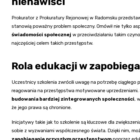
nienawiści
Prokurator z Prokuratury Rejonowej w Radomsku przedstawi
stanowią poważny problem społeczny. Omówił nie tylko aspe
świadomości społecznej
w przeciwdziałaniu takim czyno
najczęściej celem takich przestępstw.
Rola edukacji w zapobieg
Uczestnicy szkolenia zwrócili uwagę na potrzebę ciągłego 
reagowania na przestępstwa motywowane uprzedzeniami. 
budowania bardziej zintegrowanych społeczności
, 
że jego prawa są chronione.
Inicjatywy takie jak to szkolenie są kluczowe dla zwiększen
sobie z wyzwaniami współczesnego świata. Dzięki nim, możl
zapobieganie przyszłym przestępstwom
poprzez eduk