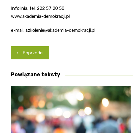
Infolinia: tel. 222 57 20 50
www.akademia-demokracji.pl
e-mail:
szkolenie@akademia-demokracji.pl
Nawigacja
Poprzedni
wpisu
Powiązane teksty