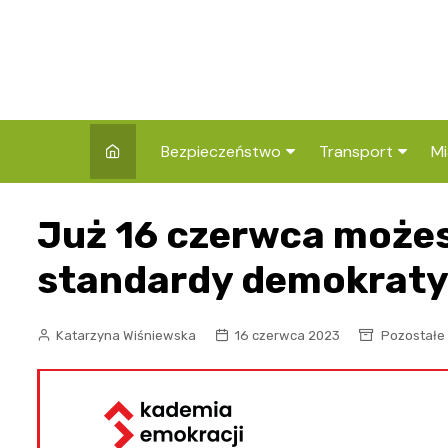
Skip
to
content
Bezpieczeństwo
Transport
Mi
Kronika policyjna
Komunikacja miej
I
Już 16 czerwca może
Wypadki i zdarzenia
Drogi i remonty
S
l
standardy demokraty
Prewencja i edukacja
policyjna
Ś
Katarzyna Wiśniewska
16 czerwca 2023
Pozostałe
I