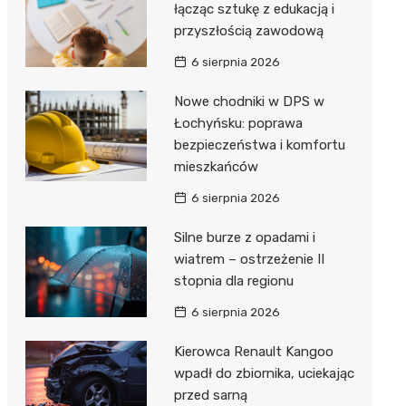
łącząc sztukę z edukacją i
przyszłością zawodową
Zwierzęta
Dermat
Pomoc 
Przedsz
Kino
Sklep z
6 sierpnia 2026
Sklepy specjalistyczne
Okulista
Stacja 
Klub
Wetery
Jubiler
Nowe chodniki w DPS w
Sieci handlowe
Ortope
Akumul
Wesele
Optyk
Lidl
Łochyńsku: poprawa
Usługi
bezpieczeństwa i komfortu
Fizjoter
Stacja p
Siłownia
Sklep w
Dino
Drukarn
mieszkańców
Dietety
Mechan
Księgar
Kauflan
Dorabia
6 sierpnia 2026
Psychot
Sklep r
Stokrot
Fotogra
Silne burze z opadami i
Sklep m
Kwiaciar
Żabka
wiatrem – ostrzeżenie II
stopnia dla regionu
Przycho
Bricoma
6 sierpnia 2026
Castor
Kierowca Renault Kangoo
Empik
wpadł do zbiornika, uciekając
przed sarną