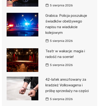
Hebe
5 sierpnia 2026
JYSK
Grabica: Policja poszukuje
Media M
świadków obelżywego
napisu na wiadukcie
Pepco
kolejowym
Action
5 sierpnia 2026
Biedron
Teatr w wakacje: magia i
radość na scenie!
5 sierpnia 2026
42-latek aresztowany za
kradzież Volkswagena i
próbę sprzedaży na części
5 sierpnia 2026