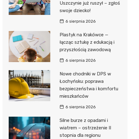
Uszczynie już ruszył – zgłoś
swoje dziecko!
Zwierzęta
Dermat
Pomoc 
Przedsz
Kino
Sklep z
6 sierpnia 2026
Sklepy specjalistyczne
Okulista
Stacja 
Klub
Wetery
Jubiler
Plastyk na Krakówce —
Sieci handlowe
Ortope
Akumul
Wesele
Optyk
Lidl
łącząc sztukę z edukacją i
Usługi
przyszłością zawodową
Fizjoter
Stacja p
Siłownia
Sklep w
Dino
Drukarn
6 sierpnia 2026
Dietety
Mechan
Księgar
Kauflan
Dorabia
Nowe chodniki w DPS w
Psychot
Sklep r
Stokrot
Fotogra
Łochyńsku: poprawa
Sklep m
Kwiaciar
Żabka
bezpieczeństwa i komfortu
mieszkańców
Przycho
Bricoma
6 sierpnia 2026
Castor
Silne burze z opadami i
Empik
wiatrem – ostrzeżenie II
stopnia dla regionu