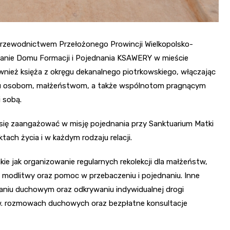
d przewodnictwem Przełożonego Prowincji Wielkopolsko-
nie Domu Formacji i Pojednania KSAWERY w mieście
ównież księża z okręgu dekanalnego piotrkowskiego, włączając
y ku osobom, małżeństwom, a także wspólnotom pragnącym
 sobą.
 się zaangażować w misję pojednania przy Sanktuarium Matki
ach życia i w każdym rodzaju relacji.
kie jak organizowanie regularnych rekolekcji dla małżeństw,
 modlitwy oraz pomoc w przebaczeniu i pojednaniu. Inne
aniu duchowym oraz odkrywaniu indywidualnej drogi
w. rozmowach duchowych oraz bezpłatne konsultacje