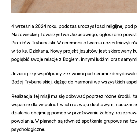
4 września 2024 roku, podczas uroczystości religijnej po
Mazowieckiej Towarzystwa Jezusowego, ogłoszono powsta
Piotrków Trybunalski. W ceremonii otwarcia uczestniczyli r
w to ks. Dziekana. Nowy projekt jezuitów jest skierowan
pogłębić swoje relacje z Bogiem, innymi ludźmi oraz samymi
Jezuici przy współpracy ze swoimi partnerami zdecydowali
Bożej Trybunalskiej, dążąc do harmonii we wszystkich aspekt
Realizacja tej misji ma się odbywać poprzez różne środki, ta
wsparcie dla wspólnot w ich rozwoju duchowym, nauczanie
działania obejmują pomoc w przeżywaniu żałoby, rozeznaw
powołania. W planach są również spotkania grupowe na tz
psychologiczne.