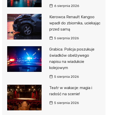
Hebe
6 sierpnia 2026
JYSK
Kierowca Renault Kangoo
Media M
wpadł do zbiornika, uciekając
przed sarną
Pepco
5 sierpnia 2026
Action
Grabica: Policja poszukuje
Biedron
świadków obelżywego
napisu na wiadukcie
kolejowym
5 sierpnia 2026
Teatr w wakacje: magia i
radość na scenie!
5 sierpnia 2026