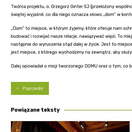
Twórca projektu, o. Grzegorz Ginter SJ (przełożony wspól
świętej wyjaśnił, co dla niego oznacza słowo „dom” w kon
„Dom” to miejsce, w którym żyjemy, które oferuje nam sch
budować i rozwijać nasze relacje, nawiązywać więzi. To mie
następnie do wyruszenia stąd dalej w życie. Jest to miejsce
jest miejsce, z którego wychodzimy na zewnątrz, aby służy
Dalej opowiadał o misji tworzonego DOMU oraz o tym, co bę
Nawigacja
Poprzedni
wpisu
Powiązane teksty