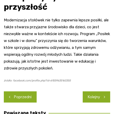
przyszłość
Modernizacja stołówek nie tylko zapewnia lepsze posiłki, ale
także stwarza przyjazne środowisko dla dzieci, co jest
niezwykle ważne w kontekście ich rozwoju. Program „Posiłek
w szkole i w domu” przyczynia się do tworzenia warunków,
które sprzyjają zdrowemu odżywianiu, a tym samym
wspierają ogólny rozwój młodych ludzi. Takie działania
pokazują, jak istotne jest inwestowanie w edukację i
zdrowie przyszłych pokoleń.
źródło: facebook.com/profile.php?id=61559635163355
Nawigacja
Poprzedni
Kolejny
wpisu
Powiązane teksty