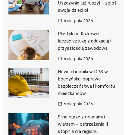
Uszczynie już ruszył – zgłoś
swoje dziecko!
Zwierzęta
Dermat
Pomoc 
Przedsz
Kino
Sklep z
6 sierpnia 2026
Sklepy specjalistyczne
Okulista
Stacja 
Klub
Wetery
Jubiler
Plastyk na Krakówce —
Sieci handlowe
Ortope
Akumul
Wesele
Optyk
Lidl
łącząc sztukę z edukacją i
Usługi
przyszłością zawodową
Fizjoter
Stacja p
Siłownia
Sklep w
Dino
Drukarn
6 sierpnia 2026
Dietety
Mechan
Księgar
Kauflan
Dorabia
Nowe chodniki w DPS w
Psychot
Sklep r
Stokrot
Fotogra
Łochyńsku: poprawa
Sklep m
Kwiaciar
Żabka
bezpieczeństwa i komfortu
mieszkańców
Przycho
Bricoma
6 sierpnia 2026
Castor
Silne burze z opadami i
Empik
wiatrem – ostrzeżenie II
stopnia dla regionu