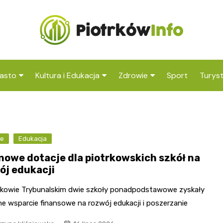
asto
Kultura i Edukacja
Zdrowie
Sport
Turys
ska
nwestycje
Koncerty i festiwale
Szpitale i medycyna
Atrak
Piotr
amorząd i polityka
Teatr i sztuka
Profilaktyka i zdrowie
okoli
okalna
je
Edukacja
Biblioteka i literatura
Atrak
rodowisko i ekologia
onowe dotacje dla piotrkowskich szkół na
Trybu
Szkoły i przedszkola
ój edukacji
nstytucje
Uczelnie i nauka
rkowie Trybunalskim dwie szkoły ponadpodstawowe zyskały
e wsparcie finansowe na rozwój edukacji i poszerzanie