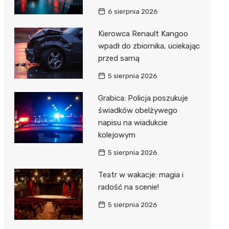
Hebe
6 sierpnia 2026
JYSK
Kierowca Renault Kangoo
Media M
wpadł do zbiornika, uciekając
przed sarną
Pepco
5 sierpnia 2026
Action
Grabica: Policja poszukuje
Biedron
świadków obelżywego
napisu na wiadukcie
kolejowym
5 sierpnia 2026
Teatr w wakacje: magia i
radość na scenie!
5 sierpnia 2026