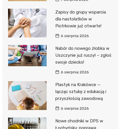
Hebe
JYSK
Zapisy do grupy wsparcia
dla nastolatków w
Media M
Piotrkowie już otwarte!
Pepco
6 sierpnia 2026
Action
Nabór do nowego żłobka w
Uszczynie już ruszył – zgłoś
Biedron
swoje dziecko!
6 sierpnia 2026
Plastyk na Krakówce —
łącząc sztukę z edukacją i
przyszłością zawodową
6 sierpnia 2026
Nowe chodniki w DPS w
Łochyńsku: poprawa