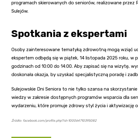
programach skierowanych do seniorów, realizowane przez 
Sulejów.
Spotkania z ekspertami
Osoby zainteresowane tematyką zdrowotną mogą wziąć udzi
ekspertem odbędą się w piątek, 14 listopada 2025 roku, w p
godzinach od 10:00 do 14:00. Aby zapisać się na wizytę, 
doskonała okazja, by uzyskać specjalistyczną poradę i zad
Sulejowskie Dni Seniora to nie tylko szansa na skorzystani
wiedzy w zakresie dostępnych programów wsparcia dla sen
wydarzeniu, które promuje zdrowy styl życia i aktywizację 
Źródło: facebook.com/profile.php?id=100064710395082