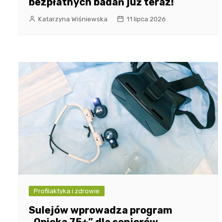
bezpłatnych badań już teraz!
Katarzyna Wiśniewska
11 lipca 2026
Profilaktyka i zdrowie
Sulejów wprowadza program