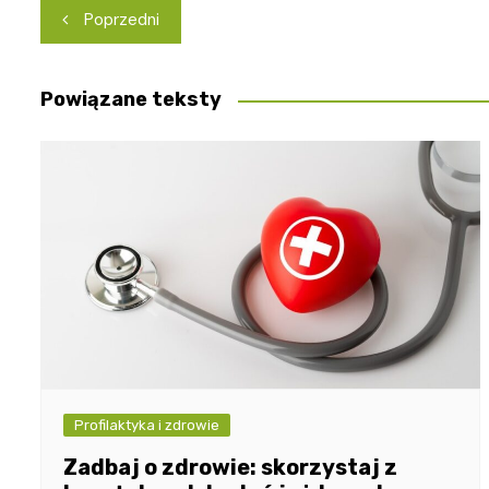
Nawigacja
Poprzedni
wpisu
Powiązane teksty
Profilaktyka i zdrowie
Zadbaj o zdrowie: skorzystaj z