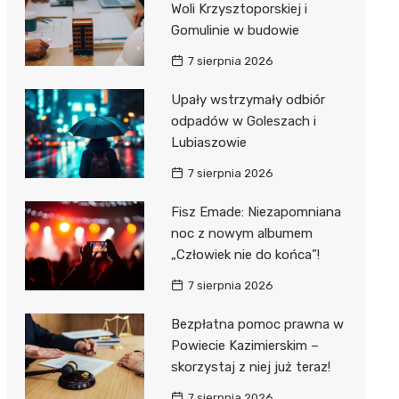
Woli Krzysztoporskiej i
Gomulinie w budowie
Zwierzęta
Dermat
Pomoc 
Przedsz
Kino
Sklep z
7 sierpnia 2026
Sklepy specjalistyczne
Okulista
Stacja 
Klub
Wetery
Jubiler
Upały wstrzymały odbiór
Sieci handlowe
Ortope
Akumul
Wesele
Optyk
Lidl
odpadów w Goleszach i
Usługi
Lubiaszowie
Fizjoter
Stacja p
Siłownia
Sklep w
Dino
Drukarn
7 sierpnia 2026
Dietety
Mechan
Księgar
Kauflan
Dorabia
Fisz Emade: Niezapomniana
Psychot
Sklep r
Stokrot
Fotogra
noc z nowym albumem
Sklep m
Kwiaciar
Żabka
„Człowiek nie do końca”!
7 sierpnia 2026
Przycho
Bricoma
Bezpłatna pomoc prawna w
Castor
Powiecie Kazimierskim –
Empik
skorzystaj z niej już teraz!
7 sierpnia 2026