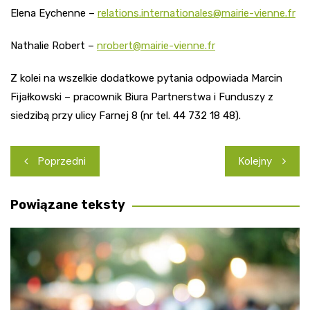
Elena Eychenne –
relations.internationales@mairie-vienne.fr
Nathalie Robert –
nrobert@mairie-vienne.fr
Z kolei na wszelkie dodatkowe pytania odpowiada Marcin
Fijałkowski – pracownik Biura Partnerstwa i Funduszy z
siedzibą przy ulicy Farnej 8 (nr tel. 44 732 18 48).
Nawigacja
Poprzedni
Kolejny
wpisu
Powiązane teksty